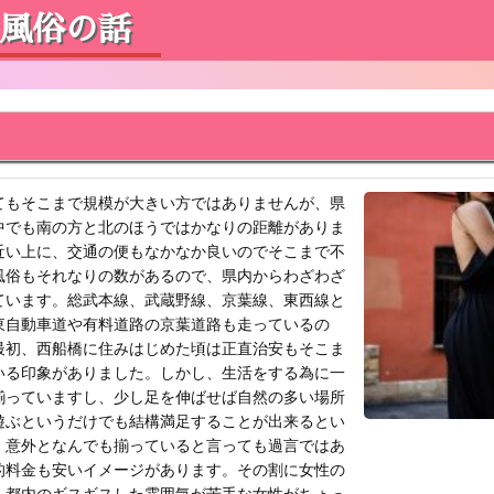
風俗の話
てもそこまで規模が大きい方ではありませんが、県
中でも南の方と北のほうではかなりの距離がありま
近い上に、交通の便もなかなか良いのでそこまで不
風俗もそれなりの数があるので、県内からわざわざ
ています。総武本線、武蔵野線、京葉線、東西線と
東自動車道や有料道路の京葉道路も走っているの
最初、西船橋に住みはじめた頃は正直治安もそこま
いる印象がありました。しかし、生活をする為に一
揃っていますし、少し足を伸ばせば自然の多い場所
遊ぶというだけでも結構満足することが出来るとい
、意外となんでも揃っていると言っても過言ではあ
的料金も安いイメージがあります。その割に女性の