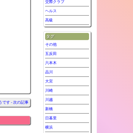
交際クラブ
ヘルス
高級
タグ
その他
五反田
六本木
品川
大宮
川崎
川越
す - 次の記事
新橋
日暮里
横浜